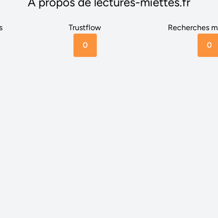
A propos de lectures-miettes.fr
s
Trustflow
Recherches m
0
0