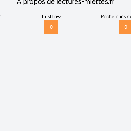
A propos de lectures-miettes.fr
s
Trustflow
Recherches m
0
0