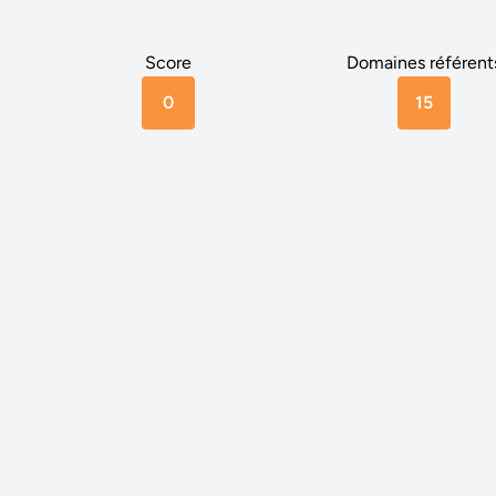
Score
Domaines référent
0
15